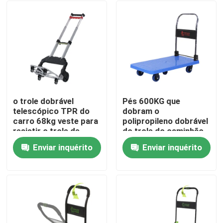
o trole dobrável
Pés 600KG que
telescópico TPR do
dobram o
carro 68kg veste para
polipropileno dobrável
resistir o trole de
do trole do caminhão
dobramento da
de mão com as rodas
Enviar inquérito
Enviar inquérito
bagagem da roda
de 5 polegadas
Casa
Produtos
Sobre nós