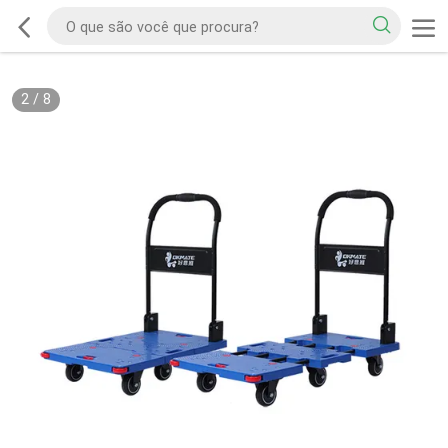
2
/
8