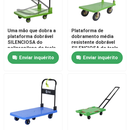
Excursão da fábrica
Uma mão que dobra a
Plataforma de
Controle da qualidade
plataforma dobrável
dobramento média
SILENCIOSA do
resistente dobrável
polipropileno do trole
SILENCIOSA do trole
Contacte-nos
180kg do carro
400KG do carro
Enviar inquérito
Enviar inquérito
900x600
Notícia
Casos
Geradores da soldadura da gasolina
Geradores de solda diesel