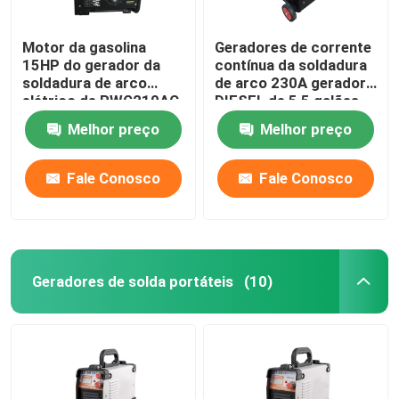
Motor da gasolina
Geradores de corrente
15HP do gerador da
contínua da soldadura
soldadura de arco
de arco 230A gerador
elétrico de RWG210AC
DIESEL de 5,5 galões
210A
Melhor preço
Melhor preço
Fale Conosco
Fale Conosco
Geradores de solda portáteis
(10)