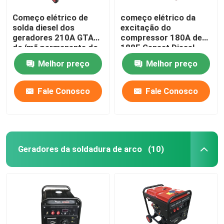
Começo elétrico de
começo elétrico da
solda diesel dos
excitação do
geradores 210A GTAW
compressor 180A de
do ímã permanente do
188F Genset Diesel
PMG
Welder Generator
Melhor preço
Melhor preço
Fale Conosco
Fale Conosco
Geradores da soldadura de arco
(10)