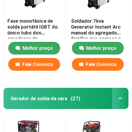
Fase monofásica de
Soldador 7kva
solda portátil IGBT do
Generator Instant Arc
único tubo dos
manual do agregado
geradores do
familiar que começa o
Muttahida Majlis-E-
Muttahida Majlis-E-
Melhor preço
Melhor preço
Amal ZX7 200
Amal de ZX7 250B
IGBT
Fale Conosco
Fale Conosco
Gerador de solda da vara
(27)