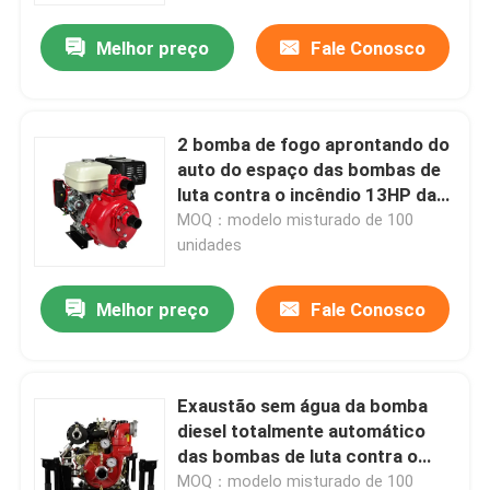
Melhor preço
Fale Conosco
2 bomba de fogo aprontando do
auto do espaço das bombas de
luta contra o incêndio 13HP da
tartaruga da polegada 100m
MOQ：modelo misturado de 100
unidades
Melhor preço
Fale Conosco
Casa
Exaustão sem água da bomba
Produtos
diesel totalmente automático
das bombas de luta contra o
incêndio 11HP 12HP
Sobre nós
MOQ：modelo misturado de 100