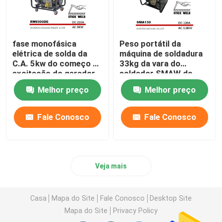
fase monofásica
Peso portátil da
elétrica de solda da
máquina de soldadura
C.A. 5kw do começo da
33kg da vara do
excitação do gerador
soldador SMAW da
da vara 210A diesel
gasolina de 50HZ 130A
Melhor preço
Melhor preço
Fale Conosco
Fale Conosco
Veja mais
Casa
Mapa do Site
Fale Conosco
Desktop Site
Mapa do Site
Privacy Policy