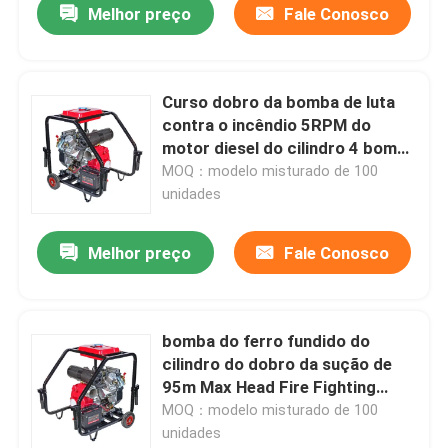
Melhor preço
Fale Conosco
Curso dobro da bomba de luta
contra o incêndio 5RPM do
motor diesel do cilindro 4 bomba
de água de 4 polegadas
MOQ：modelo misturado de 100
unidades
Melhor preço
Fale Conosco
bomba do ferro fundido do
cilindro do dobro da sução de
95m Max Head Fire Fighting
Pumps 7m
MOQ：modelo misturado de 100
unidades