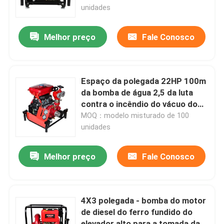
unidades
Excursão da fábrica
Melhor preço
Fale Conosco
Controle da qualidade
Espaço da polegada 22HP 100m
Contacte-nos
da bomba de água 2,5 da luta
contra o incêndio do vácuo do
motor de gasolina
MOQ：modelo misturado de 100
Notícia
unidades
Casos
Melhor preço
Fale Conosco
Geradores da soldadura da gasolina
4X3 polegada - bomba do motor
de diesel do ferro fundido do
Geradores de solda diesel
elevador alto para a tomada da