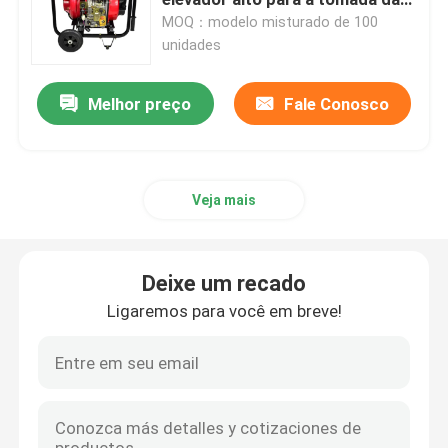
luta contra o incêndio 80mm
MOQ：modelo misturado de 100
unidades
Geradores da soldadura de arco
Melhor preço
Fale Conosco
Geradores de solda portáteis
Gerador de solda da vara
Veja mais
motor - soldadores conduzidos
Deixe um recado
Gerador elétrico portátil
Ligaremos para você em breve!
Geradores do inversor de Digitas
Gerador de poder silencioso