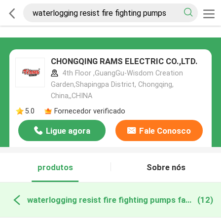
CHONGQING RAMS ELECTRIC CO.,LTD.
4th Floor ,GuangGu-Wisdom Creation
Garden,Shapingpa District, Chongqing,
China,,CHINA
5.0
Fornecedor verificado
Ligue agora
Fale Conosco
produtos
Sobre nós
waterlogging resist fire fighting pumps fabricação online
(12)