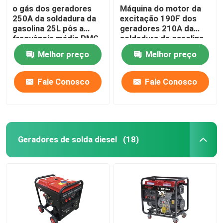
o gás dos geradores
Máquina do motor da
250A da soldadura da
excitação 190F dos
gasolina 25L pôs a
geradores 210A da
frequência média PMG
soldadura da gasolina
da frequência média
Melhor preço
Melhor preço
Fale Conosco
Fale Conosco
Geradores de solda diesel
(18)