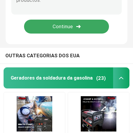
Gerador alto da wattagem
Central elétrica alternativa portátil
Soldador Generator do inversor
OUTRAS CATEGORIAS DOS EUA
Mini Power Tiller
Geradores da soldadura da gasolina
(23)
Bombas de luta contra o incêndio
Trole dobrável do carro